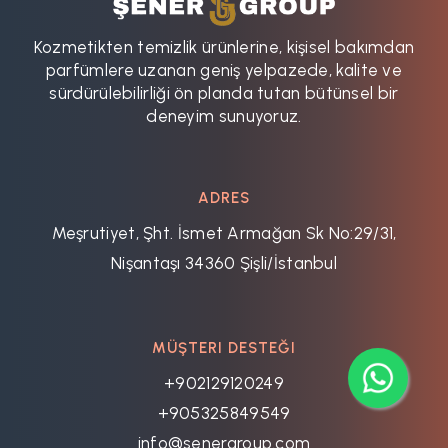
Kozmetikten temizlik ürünlerine, kişisel bakımdan
parfümlere uzanan geniş yelpazede, kalite ve
sürdürülebilirliği ön planda tutan bütünsel bir
deneyim sunuyoruz.
ADRES
Meşrutiyet, Şht. İsmet Armağan Sk No:29/31,
Nişantaşı 34360 Şişli/İstanbul
MÜŞTERI DESTEĞI
+902129120249
+905325849549
info@senergroup.com