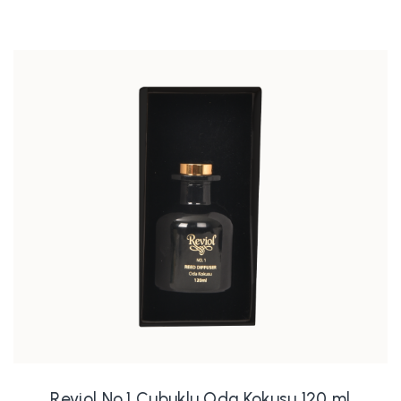
Reviol No.1 Çubuklu Oda Kokusu 120 ml