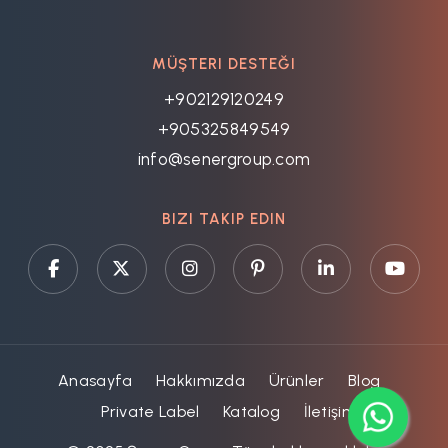
MÜŞTERI DESTEĞI
+902129120249
+905325849549
info@senergroup.com
BIZI TAKIP EDIN
Anasayfa
Hakkımızda
Ürünler
Blog
Private Label
Katalog
İletişim