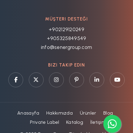
MÜŞTERI DESTEĞI
+902129120249
+905325849549
info@senergroup.com
BIZI TAKIP EDIN
Anasayfa
Hakkımızda
Ürünler
Blog
Private Label
Katalog
İletişim