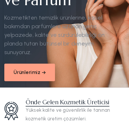
ve Parfüm
Kozmetikten temizlik ürünlerine, kişisel
bakımdan parfümlere uzanan geniş
yelpazede, kalite ve sürdürülebilirliği ön
planda tutan bütünsel bir deneyim
sunuyoruz.
Ürünlerimiz
Önde Gelen Kozmetik Üreticisi
Yüksek kalite ve güvenilirlik ile tanınan
kozmetik üretim çözümleri.