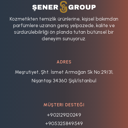
Kozmetikten temizlik ürünlerine, kişisel bakımdan
parfümlere uzanan geniş yelpazede, kalite ve
sürdürülebilirliği ön planda tutan bütünsel bir
deneyim sunuyoruz.
ADRES
Meşrutiyet, Şht. İsmet Armağan Sk No:29/31,
Nişantaşı 34360 Şişli/İstanbul
MÜŞTERI DESTEĞI
+902129120249
+905325849549