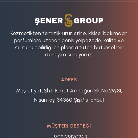
Kozmetikten temizlik ürünlerine, kişisel bakımdan
parfümlere uzanan geniş yelpazede, kalite ve
sürdürülebilirliği ön planda tutan bütünsel bir
deneyim sunuyoruz.
ADRES
Meşrutiyet, Şht. İsmet Armağan Sk No:29/31,
Nişantaşı 34360 Şişli/İstanbul
MÜŞTERI DESTEĞI
+902129120249