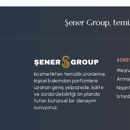
Şener Group, temiz
ADRE
Meşru
Kozmetikten temizlik ürünlerine,
Armağ
kişisel bakımdan parfümlere
uzanan geniş yelpazede, kalite
Nişant
ve sürdürülebilirliği ön planda
İstan
tutan bütünsel bir deneyim
sunuyoruz.