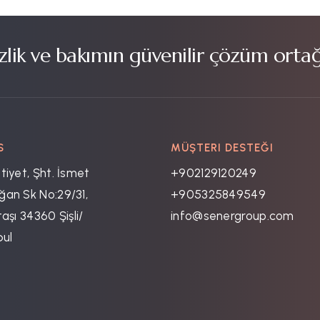
lik ve bakımın güvenilir çözüm ortağ
S
MÜŞTERI DESTEĞI
tiyet, Şht. İsmet
+902129120249
an Sk No:29/31,
+905325849549
aşı 34360 Şişli/
info@senergroup.com
bul