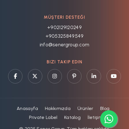
MÜŞTERI DESTEĞI
+902129120249
+905325849549
info@senergroup.com
BIZI TAKIP EDIN
Anasayfa
Hakkımızda
Ürünler
Blog
Private Label
Katalog
İletişim
© 2025 Şener Group. Tüm hakları saklıdır.