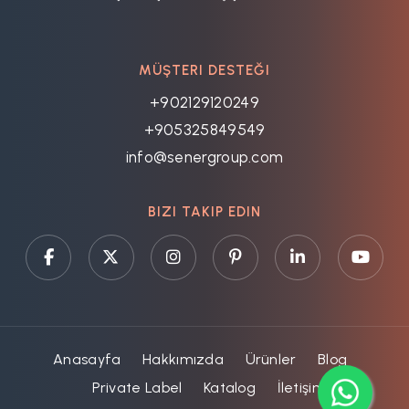
MÜŞTERI DESTEĞI
+902129120249
+905325849549
info@senergroup.com
BIZI TAKIP EDIN
Anasayfa
Hakkımızda
Ürünler
Blog
Private Label
Katalog
İletişim