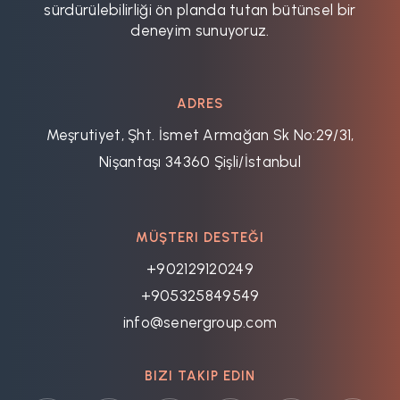
sürdürülebilirliği ön planda tutan bütünsel bir
deneyim sunuyoruz.
ADRES
Meşrutiyet, Şht. İsmet Armağan Sk No:29/31,
Nişantaşı 34360 Şişli/İstanbul
MÜŞTERI DESTEĞI
+902129120249
+905325849549
info@senergroup.com
BIZI TAKIP EDIN