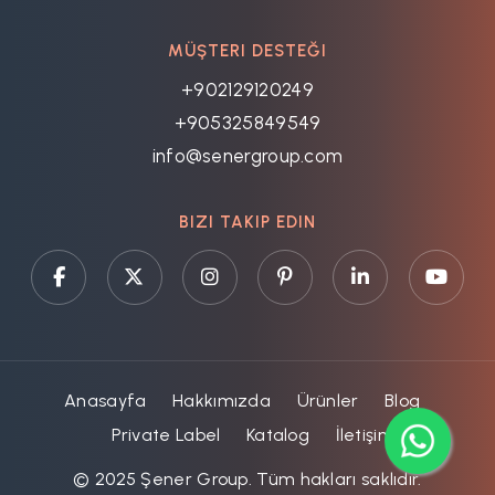
MÜŞTERI DESTEĞI
+902129120249
+905325849549
info@senergroup.com
BIZI TAKIP EDIN
Anasayfa
Hakkımızda
Ürünler
Blog
Private Label
Katalog
İletişim
© 2025 Şener Group. Tüm hakları saklıdır.