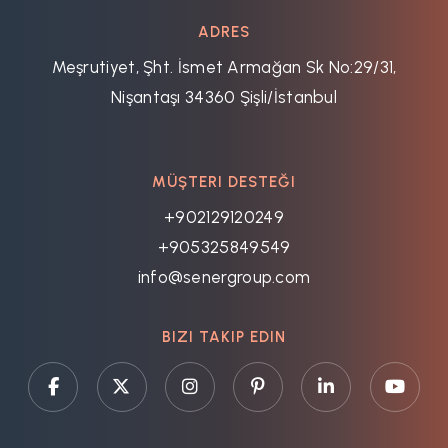
ADRES
Meşrutiyet, Şht. İsmet Armağan Sk No:29/31,
Nişantaşı 34360 Şişli/İstanbul
MÜŞTERI DESTEĞI
+902129120249
+905325849549
info@senergroup.com
BIZI TAKIP EDIN