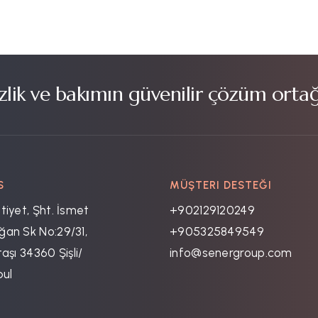
lik ve bakımın güvenilir çözüm ortağ
S
MÜŞTERI DESTEĞI
tiyet, Şht. İsmet
+902129120249
an Sk No:29/31,
+905325849549
aşı 34360 Şişli/
info@senergroup.com
bul