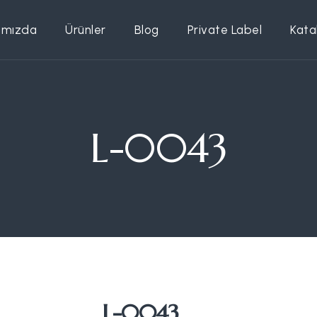
ımızda
Ürünler
Blog
Private Label
Kata
L-0043
L-0043