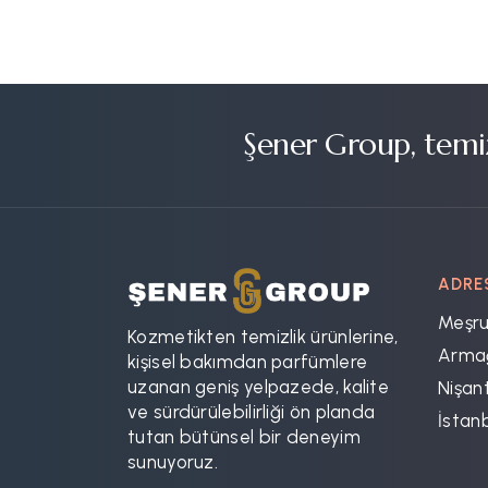
Şener Group, temiz
ADRE
Meşru
Kozmetikten temizlik ürünlerine,
Armağ
kişisel bakımdan parfümlere
uzanan geniş yelpazede, kalite
Nişant
ve sürdürülebilirliği ön planda
İstan
tutan bütünsel bir deneyim
sunuyoruz.