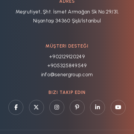
ADRES
Meşrutiyet, Şht. İsmet Armağan Sk No:29/31,
Nişantaşı 34360 Şişli/İstanbul
MÜŞTERI DESTEĞI
+902129120249
+905325849549
info@senergroup.com
BIZI TAKIP EDIN