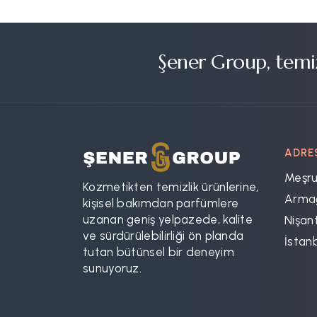
Şener Group, temiz
ADRE
Meşru
Kozmetikten temizlik ürünlerine,
Armağ
kişisel bakımdan parfümlere
uzanan geniş yelpazede, kalite
Nişant
ve sürdürülebilirliği ön planda
İstan
tutan bütünsel bir deneyim
sunuyoruz.