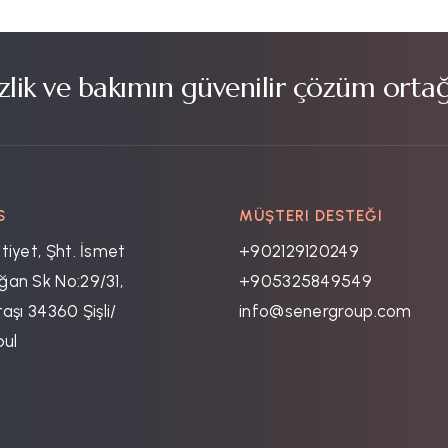
lik ve bakımın güvenilir çözüm ortağ
S
MÜŞTERI DESTEĞI
tiyet, Şht. İsmet
+902129120249
an Sk No:29/31,
+905325849549
aşı 34360 Şişli/
info@senergroup.com
bul